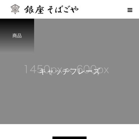
商品
キ
ャ
ッ
チ
フ
レ
ー
ズ